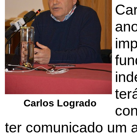
Car
ano
imp
fun
ind
ter
Carlos Logrado
con
ter comunicado um 