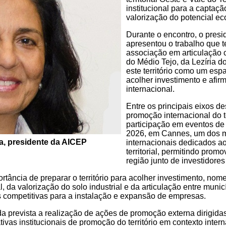
institucional para a captaçã
valorização do potencial ec
Durante o encontro, o pres
apresentou o trabalho que t
associação em articulação
do Médio Tejo, da Lezíria d
este território como um esp
acolher investimento e afir
internacional.
Entre os principais eixos de
promoção internacional do 
participação em eventos de
2026, em Cannes, um dos m
va, presidente da AICEP
internacionais dedicados a
territorial, permitindo prom
região junto de investidore
rtância de preparar o território para acolher investimento, no
, da valorização do solo industrial e da articulação entre munic
 competitivas para a instalação e expansão de empresas.
da prevista a realização de ações de promoção externa dirigidas
ativas institucionais de promoção do território em contexto int