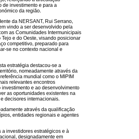
o de investimento e para a
onómico da região.
idente da NERSANT, Rui Serrano,
em vindo a ser desenvolvido pela
 com as Comunidades Intermunicipais
o Tejo e do Oeste, visando posicionar
aço competitivo, preparado para
mar-se no contexto nacional e
sta estratégia destacou-se a
território, nomeadamente através da
 referência mundial como o MIPIM
ais relevantes encontros
o investimento e ao desenvolvimento
over as oportunidades existentes na
s e decisores internacionais.
meadamente através da qualificação
ípios, entidades regionais e agentes
 a investidores estratégicos e à
ernacional, designadamente em