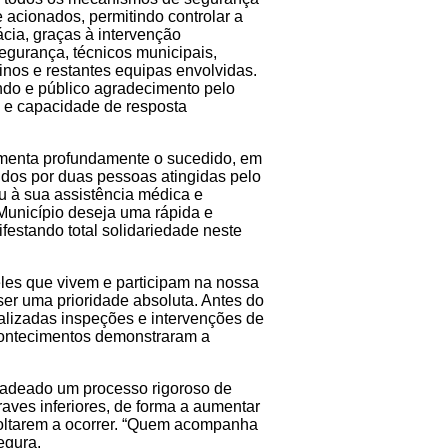
 acionados, permitindo controlar a
ácia, graças à intervenção
egurança, técnicos municipais,
os e restantes equipas envolvidas.
do e público agradecimento pelo
o e capacidade de resposta
amenta profundamente o sucedido, em
ridos por duas pessoas atingidas pelo
u à sua assistência médica e
 Município deseja uma rápida e
estando total solidariedade neste
les que vivem e participam na nossa
ser uma prioridade absoluta. Antes do
ealizadas inspeções e intervenções de
acontecimentos demonstraram a
ncadeado um processo rigoroso de
traves inferiores, de forma a aumentar
voltarem a ocorrer. “Quem acompanha
egura.