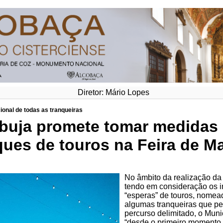
Diretor: Mário Lopes
cional de todas as tranqueiras
uja promete tomar medidas p
ques de touros na Feira de M
No âmbito da realização da
tendo em consideração os i
“esperas” de touros, nomea
algumas tranqueiras que pe
percurso delimitado, o Mun
“desde o primeiro momento