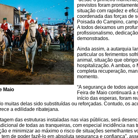
previstos foram prontamente
situação com rapidez e efic
coordenada das forças de s
Poisada do Campino, campin
A todos deixamos um profun
profissionalismo, dedicaçã
demonstrados.
Ainda assim, a autarquia l
particular os ferimentos sof
animal, situação que obrigo
hospitalização. A ambas, o
completa recuperação, manif
momento.
“A segurança de todos aque
e Maio
Feira de Maio continuará a 
início das esperas, foram r
ndo muitas delas sido substituídas ou reforçadas. Contudo, os 
rece a edilidade ribatejana.
tagem das estruturas instaladas nas vias públicas, será dese
 adicional de todas as tranqueiras, com especial incidência nas 
teção e minimizar ao máximo o risco de situações semelhantes 
o tem de poder fazê-lo em absoluta segurança e confiança”, ass