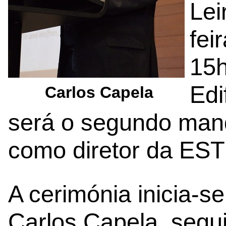
Lei
fei
15h
Edi
Carlos Capela
será o segundo man
como diretor da ES
A cerimónia inicia-s
Carlos Capela, segu