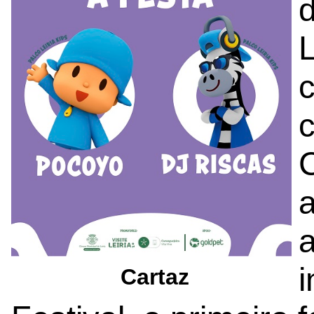
d
L
c
c
a
i
Cartaz