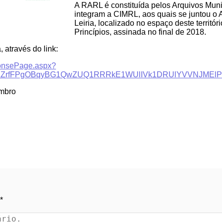
A RARL é constituída pelos Arquivos Muni
integram a CIMRL, aos quais se juntou o Ar
Leiria, localizado no espaço deste territór
Princípios, assinada no final de 2018.
, através do link:
ponsePage.aspx?
FWKZrfFPgOBqyBG1QwZUQ1RRRkE1WUlIVk1DRUlYVVNJMEl
embro
*