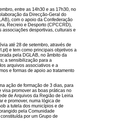
tembro, entre as 14h30 e as 17h30, no
 colaboração da Direcção-Geral do
DGLAB), com o apoio da Confederação
ura, Recreio e Desporto (CPCCRD),
s associações desportivas, culturais e
révia até 28 de setembro, através de
.pt) e tem como principais objetivos a
aborada pela DGLAB, no âmbito da
; a sensibilização para a
os arquivos associativos e a
mos e formas de apoio ao tratamento
a ação de formação de 3 dias, para
 visa promover as boas práticas no
Rede de Arquivos da Região de Leiria
iar e promover, numa lógica de
ob a tutela dos municípios e de
o abrangido pela Comunidade
 constituída por um Grupo de