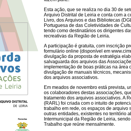
Esta ação, que se realiza no dia 30 de se
Arquivo Distrital de Leiria e conta com a
Livro, dos Arquivos e das Bibliotecas (
Portuguesa de das Coletividades de Cult
tendo como destinatários os dirigentes da
recreativas da Região de Leiria.
A participação é gratuita, com inscrição p
formulário online (disponível em www.cimrl
divulgação da proposta de estratégia el
salvaguarda dos arquivos das Associações
implementação de boas práticas na área d
divulgação de manuais técnicos, mecanis
dos arquivos associativos.
Em meados de novembro está prevista, um
os colaboradores destas associações, que
tratamento dos arquivos associativos. A 
(RARL) foi criada com o intuito de potenc
trabalho em rede, os espaços de arquivo s
outras entidades, existentes no territóri
Intermunicipal da Região de Leiria, sendo
Trabalho que reúne mensalmente.