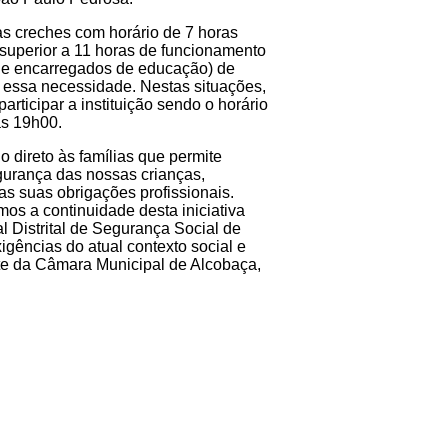
as creches com horário de 7 horas
 superior a 11 horas de funcionamento
 e encarregados de educação) de
m essa necessidade. Nestas situações,
rticipar a instituição sendo o horário
as 19h00.
 direto às famílias que permite
gurança das nossas crianças,
s suas obrigações profissionais.
os a continuidade desta iniciativa
l Distrital de Segurança Social de
igências do atual contexto social e
nte da Câmara Municipal de Alcobaça,