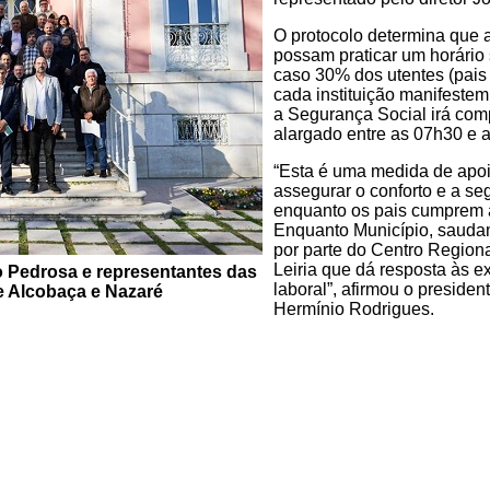
O protocolo determina que 
possam praticar um horário
caso 30% dos utentes (pais
cada instituição manifeste
a Segurança Social irá compa
alargado entre as 07h30 e 
“Esta é uma medida de apoio
assegurar o conforto e a se
enquanto os pais cumprem a
Enquanto Município, saudam
por parte do Centro Regiona
Leiria que dá resposta às ex
 Pedrosa e representantes das
laboral”, afirmou o preside
 Alcobaça e Nazaré
Hermínio Rodrigues.