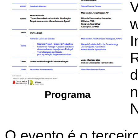
V
w
I
R
d
n
Programa
N
O evento é o terceir