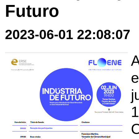
Futuro
2023-06-01 22:08:07
A
e
j
1
C