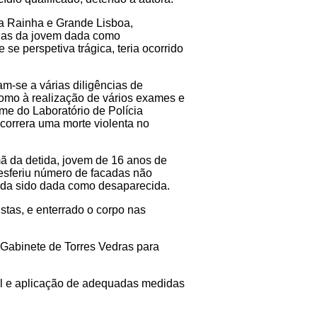
da Rainha e Grande Lisboa,
cias da jovem dada como
 se perspetiva trágica, teria ocorrido
am-se a várias diligências de
 como à realização de vários exames e
ime do Laboratório de Polícia
ocorrera uma morte violenta no
mã da detida, jovem de 16 anos de
 desferiu número de facadas não
ida sido dada como desaparecida.
istas, e enterrado o corpo nas
 Gabinete de Torres Vedras para
cial e aplicação de adequadas medidas