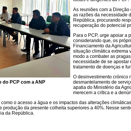
As reuniões com a Direçã
as razões da necessidade 
República, procurando resp
recuperação do potencial p
Para o PCP, urge apoiar a 
considerando que, os própri
Financiamento da Agricultur
situação climática extrema 
modo a combater as pragas e
necessidade de se apostar 
tratamento de doenças e fu
O desinvestimento crónico n
desmantelamento de serviços
o do PCP com a ANP
apatia do Ministério da Agri
merecem a crítica e a denú
como o acesso a água e os impactos das alterações climáticas,
 produção da presente colheita superiores a 40%. Nesse sentid
eia da República.