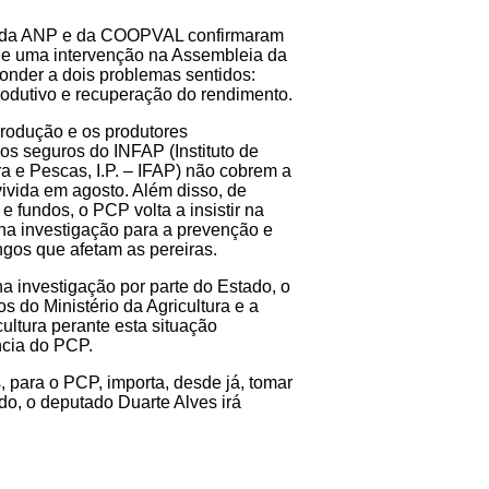
o da ANP e da COOPVAL confirmaram
de uma intervenção na Assembleia da
onder a dois problemas sentidos:
rodutivo e recuperação do rendimento.
produção e os produtores
os seguros do INFAP (Instituto de
a e Pescas, I.P. – IFAP) não cobrem a
vivida em agosto. Além disso, de
 fundos, o PCP volta a insistir na
na investigação para a prevenção e
ngos que afetam as pereiras.
a investigação por parte do Estado, o
 do Ministério da Agricultura e a
cultura perante esta situação
ncia do PCP.
 para o PCP, importa, desde já, tomar
o, o deputado Duarte Alves irá