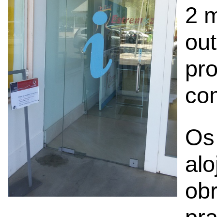
2 m
out
pro
co
Os 
alo
ob