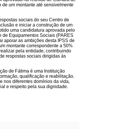
ão de um montante até sensivelmente
espostas sociais do seu Centro de
clusão e iniciar a construção de um
obtido uma candidatura aprovada pelo
e de Equipamentos Sociais (PARES
vai apoiar as ambições desta IPSS de
 um montante correspondente a 50%
realizar pela entidade, contribuindo
e respostas sociais dirigidas às
ação de Fátima é uma Instituição
ormação, qualificação e reabilitação.
e nos diferentes domínios da vida,
l e respeito pela sua dignidade.