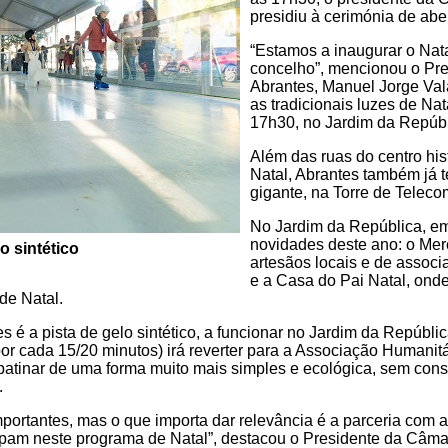
presidiu à cerimónia de abe
“Estamos a inaugurar o Nat
concelho”, mencionou o Pr
Abrantes, Manuel Jorge Val
as tradicionais luzes de Nat
17h30, no Jardim da Repúbl
Além das ruas do centro hi
Natal, Abrantes também já t
gigante, na Torre de Telec
No Jardim da República, e
novidades deste ano: o Mer
o sintético
artesãos locais e de associa
e a Casa do Pai Natal, ond
de Natal.
é a pista de gelo sintético, a funcionar no Jardim da Repúblic
por cada 15/20 minutos) irá reverter para a Associação Humanit
patinar de uma forma muito mais simples e ecológica, sem con
.
ortantes, mas o que importa dar relevância é a parceria com as
ipam neste programa de Natal”, destacou o Presidente da Câma