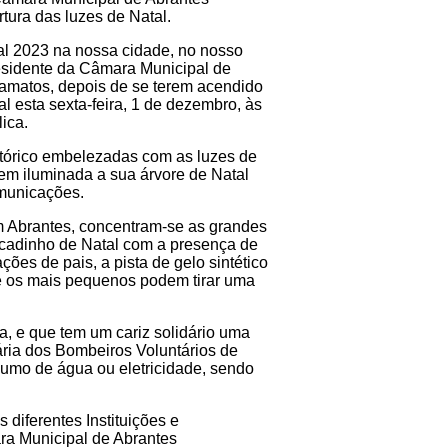
rtura das luzes de Natal.
al 2023 na nossa cidade, no nosso
esidente da Câmara Municipal de
amatos, depois de se terem acendido
al esta sexta-feira, 1 de dezembro, às
ica.
stórico embelezadas com as luzes de
em iluminada a sua árvore de Natal
omunicações.
m Abrantes, concentram-se as grandes
cadinho de Natal com a presença de
ções de pais, a pista de gelo sintético
e os mais pequenos podem tirar uma
a, e que tem um cariz solidário uma
ária dos Bombeiros Voluntários de
sumo de água ou eletricidade, sendo
 diferentes Instituições e
ra Municipal de Abrantes