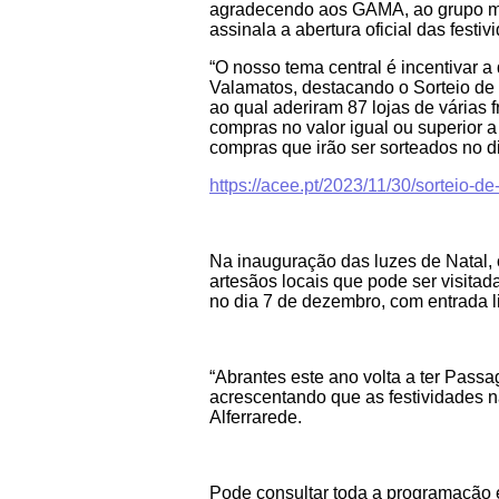
agradecendo aos GAMA, ao grupo mus
assinala a abertura oficial das festi
“O nosso tema central é incentivar 
Valamatos, destacando o Sorteio de 
ao qual aderiram 87 lojas de várias
compras no valor igual ou superior 
compras que irão ser sorteados no d
https://acee.pt/2023/11/30/sorteio-d
Na inauguração das luzes de Natal, 
artesãos locais que pode ser visita
no dia 7 de dezembro, com entrada l
“Abrantes este ano volta a ter Pass
acrescentando que as festividades n
Alferrarede.
Pode consultar toda a programação