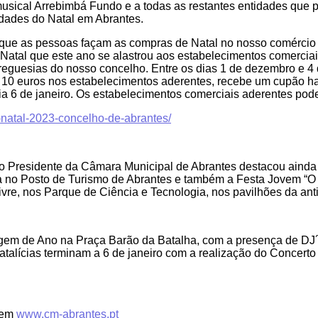
ical Arrebimbá Fundo e a todas as restantes entidades que pa
vidades do Natal em Abrantes.
a que as pessoas façam as compras de Natal no nosso comércio
Natal que este ano se alastrou aos estabelecimentos comerciai
 freguesias do nosso concelho. Entre os dias 1 de dezembro e 4
a 10 euros nos estabelecimentos aderentes, recebe um cupão ha
ia 6 de janeiro. Os estabelecimentos comerciais aderentes po
e-natal-2023-concelho-de-abrantes/
o Presidente da Câmara Municipal de Abrantes destacou ainda 
da no Posto de Turismo de Abrantes e também a Festa Jovem “O S
ivre, nos Parque de Ciência e Tecnologia, nos pavilhões da ant
agem de Ano na Praça Barão da Batalha, com a presença de DJ´s
atalícias terminam a 6 de janeiro com a realização do Concerto
 em
www.cm-abrantes.pt