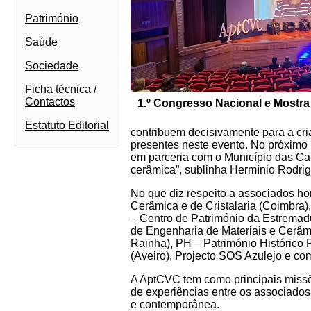
Património
Saúde
Sociedade
Ficha técnica /
Contactos
1.º Congresso Nacional e Mostra
Estatuto Editorial
contribuem decisivamente para a cri
presentes neste evento. No próximo
em parceria com o Município das Ca
cerâmica”, sublinha Hermínio Rodri
No que diz respeito a associados h
Cerâmica e de Cristalaria (Coimbra
– Centro de Património da Estrema
de Engenharia de Materiais e Cerâm
Rainha), PH – Património Históric
(Aveiro), Projecto SOS Azulejo e co
A AptCVC tem como principais missões
de experiências entre os associados,
e contemporânea.