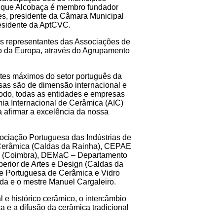
 que Alcobaça é membro fundador
es, presidente da Câmara Municipal
residente da AptCVC.
s representantes das Associações de
o da Europa, através do Agrupamento
tes máximos do setor português da
as são de dimensão internacional e
 modo, todas as entidades e empresas
ia Internacional de Cerâmica (AIC)
 afirmar a excelência da nossa
ociação Portuguesa das Indústrias de
a Cerâmica (Caldas da Rainha), CEPAE
ro (Coimbra), DEMaC – Departamento
erior de Artes e Design (Caldas da
e Portuguesa de Cerâmica e Vidro
rda e o mestre Manuel Cargaleiro.
 e histórico cerâmico, o intercâmbio
a e a difusão da cerâmica tradicional