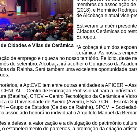
membros da associação de
(2018), e Hermínio Rodrigu
de Alcobaça e atual vice-p
Estiveram também presente
Cidades Cerâmicas do rest
Europeu.
 de Cidades e Vilas de Cerâmica
“Alcobaça é um dos expoen
cerâmica. As nossas empres
ação de emprego e riqueza no nosso território. Felicito, deste
 mês de setembro, Alcobaça irá acolher o Congresso da Academ
ldas da Rainha. Será também uma excelente oportunidade para
gues.
onorários, a AptCVC tem entre outras entidades a APICER – Ass
), CENCAL – Centro de Formação Profissional para a Indústri
dura (Batalha), CTCV – Centro Tecnológico da Cerâmica e Vid
ica da Universidade de Aveiro (Aveiro), ESAD.CR – Escola Sup
o PH – Grupo de Estudos (Caldas da Rainha), SPCV – Sociedad
mo associado honorário individual o Arquiteto Manuel da Berna
 a defesa, a valorização e a divulgação do património cultural
 o estabelecimento de parcerias, a promoção da criação artístic