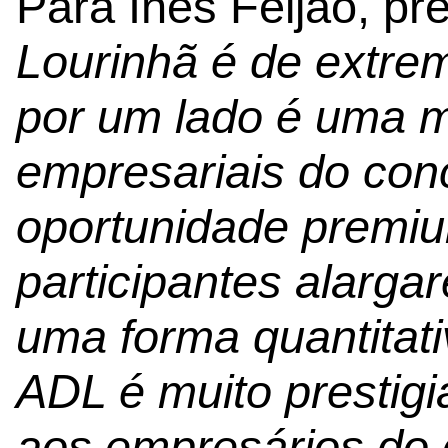
Para Inês Feijão, pr
Lourinhã é de extre
por um lado é uma m
empresariais do conc
oportunidade premi
participantes alarga
uma forma quantitativ
ADL é muito prestigi
aos empresários do 