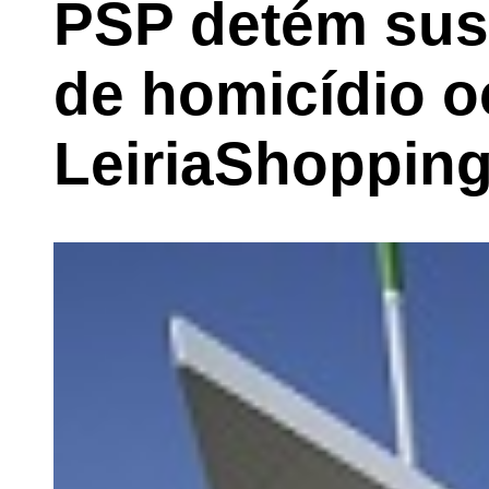
PSP detém susp
de homicídio o
LeiriaShoppin